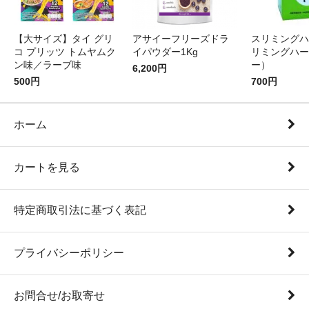
【大サイズ】タイ グリ
アサイーフリーズドラ
スリミングハ
コ プリッツ トムヤムク
イパウダー1Kg
リミングハー
ン味／ラーブ味
ー）
6,200円
500円
700円
ホーム
カートを見る
特定商取引法に基づく表記
プライバシーポリシー
お問合せ/お取寄せ