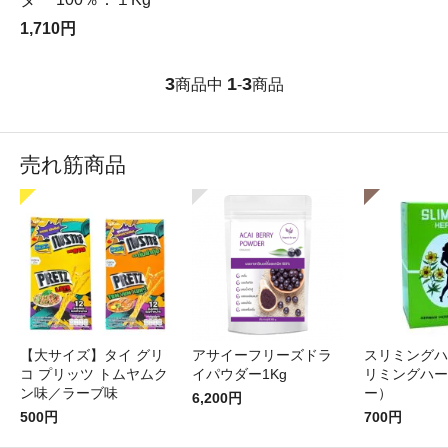
1,710円
3
1
3
商品中
-
商品
売れ筋商品
【大サイズ】タイ グリ
アサイーフリーズドラ
スリミングハ
コ プリッツ トムヤムク
イパウダー1Kg
リミングハー
ン味／ラーブ味
ー）
6,200円
500円
700円