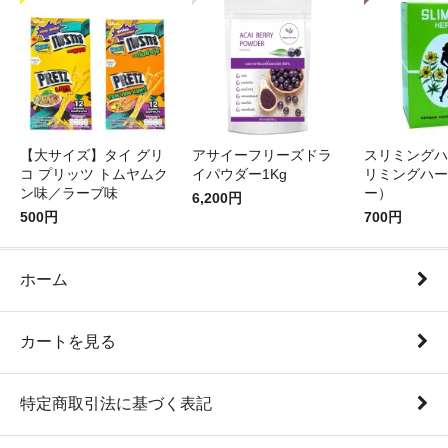
【大サイズ】タイ グリ
アサイーフリーズドラ
スリミングハ
コ プリッツ トムヤムク
イパウダー1Kg
リミングハー
ン味／ラーブ味
ー）
6,200円
500円
700円
ホーム
カートを見る
特定商取引法に基づく表記