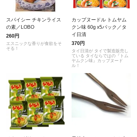
スパイシー チキンライス
カップヌードル トムヤム
の素／LOBO
クン味 60g x5パック／タ
イ日清
260円
370円
エスニックな香りが食欲をそ
そる！
タイ日清が タイで製造販売し
ている タイならではの『トム
ヤムクン味』カップヌード
ル！