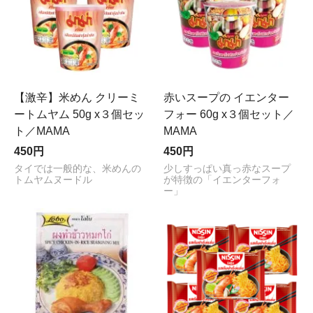
【激辛】米めん クリーミ
赤いスープの イエンター
ートムヤム 50g x３個セッ
フォー 60g x３個セット／
ト／MAMA
MAMA
450円
450円
タイでは一般的な、米めんの
少しすっぱい真っ赤なスープ
トムヤムヌードル
が特徴の「イエンターフォ
ー」