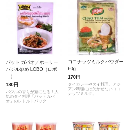
ココナッツミルクパウダー
パット ガパオ／ホーリー
60g
バジル炒め LOBO（ロボ
ー）
170円
180円
タイカレーやタイ料理、アジ
アン料理には欠かせないココ
バジルの香りが癖になる！人
ナッツミルク。
気のタイ料理「パットガパ
オ」のレトルトパック