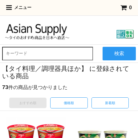
0
メニュー
検索
【タイ料理／調理器具ほか】 に登録されて
いる商品
73
件の商品が見つかりました
おすすめ順
価格順
新着順