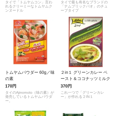
タイで「トムヤムコン」言わ
タイで最も有名なブランドの
れるクリーミーなトムヤムク
「ナムプリックパオ」のチュ
ンヌードル
ーブタイプ
トムヤムパウダー 60g／味
２in１ グリーンカレー ペ
の素
ースト＆ココナッツミルク
170円
370円
タイのAjinomoto（味の素）が
これ一つで「グリーンカレ
発売しているトムヤムパウダ
ー」が作れる２IN１
ー。