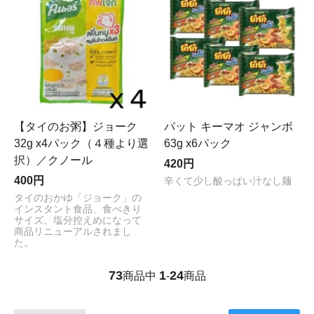
【タイのお粥】ジョーク
パット キーマオ ジャンボ
32g x4パック（４種より選
63g x6パック
択）／クノール
420円
400円
辛くて少し酸っぱい汁なし麺
タイのおかゆ「ジョーク」の
インスタント食品、食べきり
サイズ。塩分控えめになって
商品リニューアルされまし
た。
73
1
24
商品中
-
商品