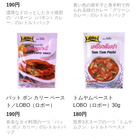
190円
青い色の唐辛子と香辛料で作
られる緑のカレー「グリーン
濃厚なドロッとしたタイ南部
カレー」のレトルトパック
の「パネーン（パネン）カレ
ー」のレトルトパック
パット ポン カリー ペース
トムヤムペースト
ト／LOBO（ロボー）
LOBO（ロボー）30g
190円
180円
有名なタイ料理の一つ「パッ
世界3大スープの一つ「トムヤ
ト ポン カリー」のレトルトパ
ムクン」レトルトペースト
ック