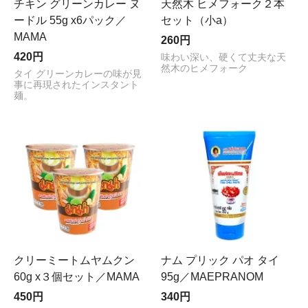
チキン グリーンカレー ヌ
天然木 ヒメフォーク２本
ードル 55g x6パック／
セット（小a）
MAMA
260円
420円
味わい深い、硬くて丈夫な天
然木のヒメフォーク
タイ グリーンカレーの味が見
事に再現されたインスタント
麺。
クリーミートムヤムクン
ナム プリック パオ タイ
60g x３個セット／MAMA
95g／MAEPRANOM
450円
340円