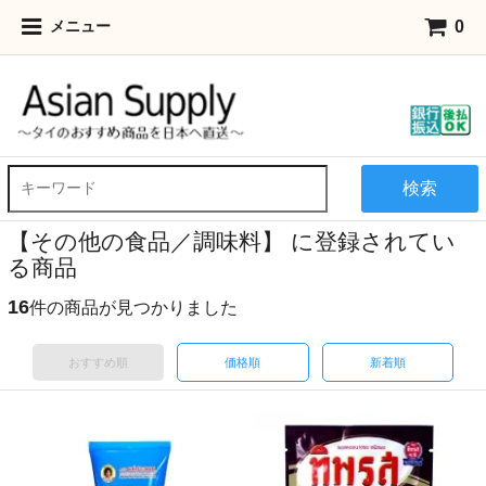
0
メニュー
検索
【その他の食品／調味料】 に登録されてい
る商品
16
件の商品が見つかりました
おすすめ順
価格順
新着順