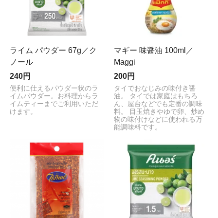
ライム パウダー 67g／ク
マギー 味醤油 100ml／
ノール
Maggi
240円
200円
便利に仕えるパウダー状のラ
タイでおなじみの味付き醤
イムパウダー。お料理からラ
油。 タイでは家庭はもちろ
イムティーまでご利用いただ
ん、屋台などでも定番の調味
けます。
料。 目玉焼きやゆで卵、炒め
物の味付けなどに使われる万
能調味料です。