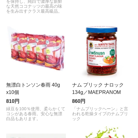
を保持し、純白で濃厚な新鮮
な天然ココナッツの最高の味
を生み出すクラス最高級品。
無漂白トンソン春雨 40g
ナム プリック ナロック
x10個
134g／MAEPRANOM
810円
860円
緑豆を100％使用、柔らかくて
「ナムプリックヘーン」と言
コシがある春雨。安心な無漂
われる乾燥タイプのナムプリ
白品もあります。
ック