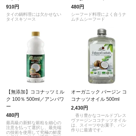
910円
480円
タイの鍋料理には欠かせない
シーフード料理によく合うナ
タイスキソース
ムチムシーフード
【無添加】ココナッツミル
オーガニック バージン コ
ク 100％ 500ml／アンパワ
コナッツオイル 500ml
ー
2,430円
480円
香り豊かなコールドプレス
ヴァージンココナッツオイル
最高級の新鮮な穀粒を細心の
は、スイーツやお菓子、パン
注意を払って選択し、最先端
作りに最適です。
の技術を使用して究極の鮮度