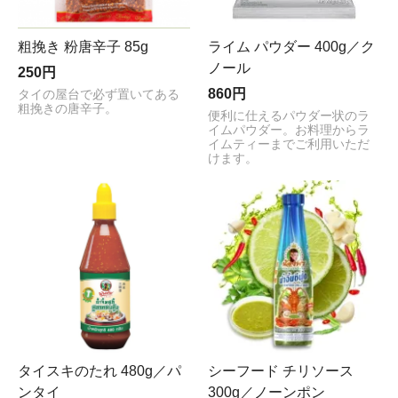
粗挽き 粉唐辛子 85g
ライム パウダー 400g／ク
ノール
250円
860円
タイの屋台で必ず置いてある
粗挽きの唐辛子。
便利に仕えるパウダー状のラ
イムパウダー。お料理からラ
イムティーまでご利用いただ
けます。
タイスキのたれ 480g／パ
シーフード チリソース
ンタイ
300g／ノーンポン