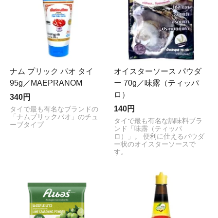
ナム プリック パオ タイ
オイスターソース パウダ
95g／MAEPRANOM
ー 70g／味露（ティッパ
ロ）
340円
140円
タイで最も有名なブランドの
「ナムプリックパオ」のチュ
タイで最も有名な調味料ブラ
ーブタイプ
ンド「味露（ティッパ
ロ）」。 便利に仕えるパウダ
ー状のオイスターソースで
す。