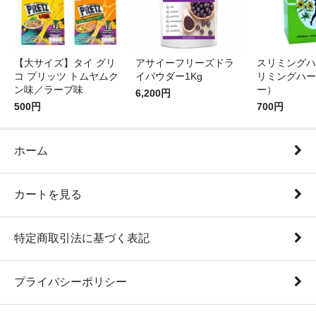
【大サイズ】タイ グリ
アサイーフリーズドラ
スリミングハ
コ プリッツ トムヤムク
イパウダー1Kg
リミングハー
ン味／ラーブ味
ー）
6,200円
500円
700円
ホーム
カートを見る
特定商取引法に基づく表記
プライバシーポリシー