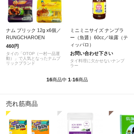
ナム プリック 12g x6個／
ミニミニサイズ ナンプラ
RUNGCHAROEN
ー（魚醤）60cc／味露（テ
ィッパロ）
460円
お問い合わせ下さい
タイの「OTOP（一村一品運
動）」で人気となったナムプ
タイ料理に欠かせないナンプ
リックブランド
ラー
16
1
16
商品中
-
商品
売れ筋商品