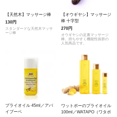
【天然木】マッサージ棒
【オウギヤシ】マッサージ
棒 十字型
130円
270円
スタンダードな天然木マッサ
ージ棒
オウギヤシの足裏マッサージ
棒。持ちやすく機能性抜群の
人気商品です。
プライオイル 45ml／アバ
ワットポーのプライオイル
イブーベ
100ml／WATAPO（ワタポ