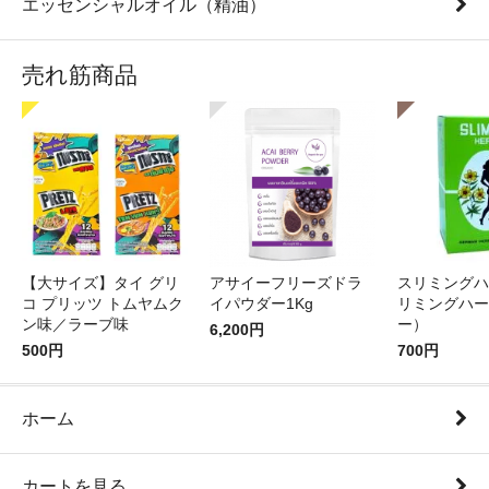
エッセンシャルオイル（精油）
売れ筋商品
【大サイズ】タイ グリ
アサイーフリーズドラ
スリミングハ
コ プリッツ トムヤムク
イパウダー1Kg
リミングハー
ン味／ラーブ味
ー）
6,200円
500円
700円
ホーム
カートを見る