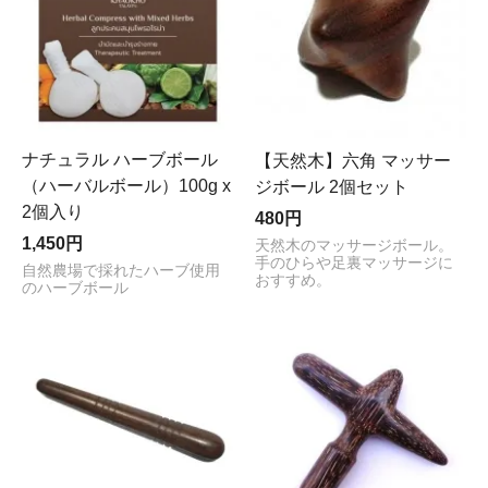
ナチュラル ハーブボール
【天然木】六角 マッサー
（ハーバルボール）100g x
ジボール 2個セット
2個入り
480円
1,450円
天然木のマッサージボール。
手のひらや足裏マッサージに
自然農場で採れたハーブ使用
おすすめ。
のハーブボール