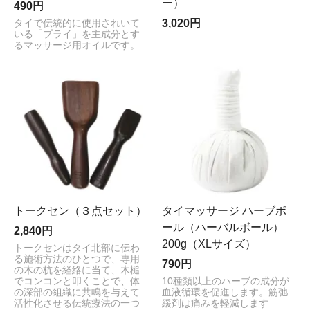
ー）
490円
3,020円
タイで伝統的に使用されいて
いる「プライ」を主成分とす
るマッサージ用オイルです。
トークセン（３点セット）
タイマッサージ ハーブボ
ール（ハーバルボール）
2,840円
200g（XLサイズ）
トークセンはタイ北部に伝わ
る施術方法のひとつで、専用
790円
の木の杭を経絡に当て、木槌
でコンコンと叩くことで、体
10種類以上のハーブの成分が
の深部の組織に共鳴を与えて
血液循環を促進します。筋弛
活性化させる伝統療法の一つ
緩剤は痛みを軽減します