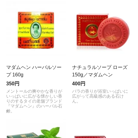
マダムヘン ハーバルソー
ナチュラルソープ ローズ
プ 160g
150g／マダムヘン
350円
400円
メントールの爽やかな香りが
バラの香りが浴室いっぱいに
いっぱいに広がる懐かしい香
広がって高級感のある石け
りのするタイの老舗ブランド
ん。
『マダムヘン』のハーバル石
鹸。