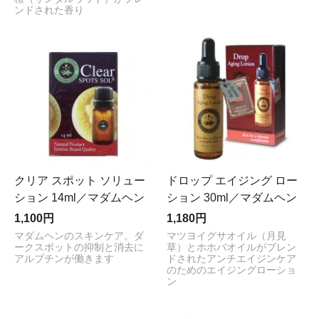
ンドされた香り
クリア スポット ソリュー
ドロップ エイジング ロー
ション 14ml／マダムヘン
ション 30ml／マダムヘン
1,100円
1,180円
マダムヘンのスキンケア。ダ
マツヨイグサオイル（月見
ークスポットの抑制と消去に
草）とホホバオイルがブレン
アルブチンが働きます
ドされたアンチエイジンケア
のためのエイジングローショ
ン