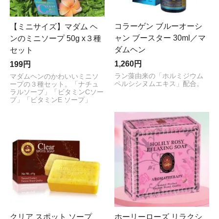
コラーゲン ブルーオーシ
【ミニサイズ】マダム ヘ
ャン ブースター 30ml／マ
ンのミニソープ 50g x３種
ダムヘン
セット
1,260円
199円
ラン藻由来の「ホルミジウム
マダムヘンのかわいいミニソ
ペルシシヌムエキス」配合。
ープの３種セット。「ナチュ
ラルソープ」「ビタミンCソー
プ」「ビタミンE ソープ」
クリア スポット ソープ
ホーリーローズ リラクシ