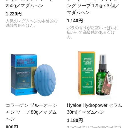
250g／マダムヘン
ング ソープ 125g x３個／
マダムヘン
1,220円
1,140円
人気のマダムヘンの本格的な
洗顔専用石けん。
バラの香りが浴室いっぱいに
広がって高級感のある石け
ん。
コラーゲン ブルーオーシ
Hyaloe Hydropower セラム
ャン ソープ 80g／マダム
30ml／マダムヘン
ヘン
1,180円
800円
3つの保湿パワーが肌の保湿力