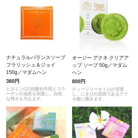
ナチュラルバランスソープ
オージー アクネ クリアア
フラリッシュ＆ジョイ
ップ ソープ 50g／マダム
150g／マダムヘン
ヘン
360円
800円
ビタミンCの抗酸化作用とコラ
ティーツリーオイルが浸透
ーゲンの成長を刺激し、自然
し、にきびの原因であるアク
な輝きを与えます。
ネ菌に働きます。