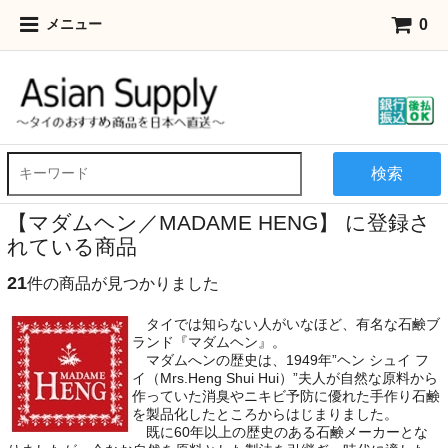
0
メニュー
検索
【マダムヘン／MADAME HENG】 に登録さ
れている商品
21
件の商品が見つかりました
タイでは知らない人がいなほど、有名な石鹸ブ
ランド『マダムヘン』。
マダムへンの歴史は、1949年”ヘン シュイ フ
イ（Mrs.Heng Shui Hui）”夫人が自然な原料から
作っていた消臭やニキビ予防に優れた手作り石鹸
を製品化したところからはじまりました。
既に60年以上の歴史のある石鹸メーカーとな