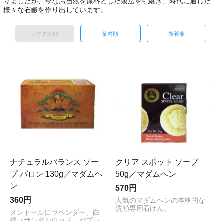
りましたが、今なお自然を原料とした製法を引継ぎ、時代に適した
様々な石鹸を作り出しています。
おすすめ順
価格順
新着順
ナチュラルバランス ソー
クリア スポット ソープ
プ バロン 130g／マダムヘ
50g／マダムヘン
ン
570円
360円
人気のマダムヘンの本格的な
洗顔専用石けん。
メントールにラベンダー、白
檀（サンダルウッド）がブレ