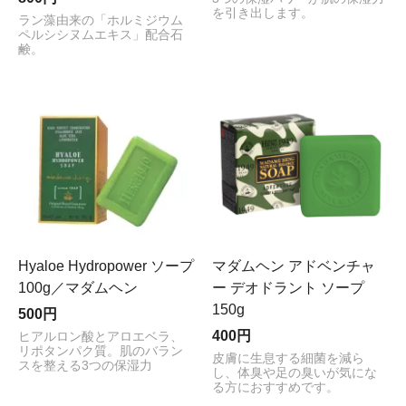
を引き出します。
ラン藻由来の「ホルミジウム
ペルシシヌムエキス」配合石
鹸。
Hyaloe Hydropower ソープ
マダムヘン アドベンチャ
100g／マダムヘン
ー デオドラント ソープ
150g
500円
400円
ヒアルロン酸とアロエベラ、
リポタンパク質。肌のバラン
皮膚に生息する細菌を減ら
スを整える3つの保湿力
し、体臭や足の臭いが気にな
る方におすすめです。