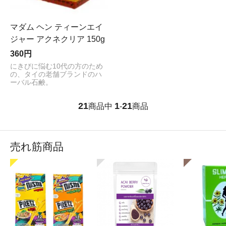
マダム ヘン ティーンエイ
ジャー アクネクリア 150g
360円
にきびに悩む10代の方のため
の、タイの老舗ブランドのハ
ーバル石鹸。
21
1
21
商品中
-
商品
売れ筋商品