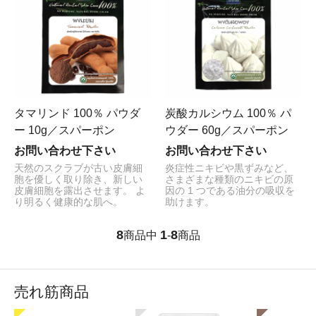
タマリンド 100％ パウダ
炭酸カルシウム 100％ パ
ー 10g／スパーポン
ウダー 60g／スパーポン
お問い合わせ下さい
お問い合わせ下さい
天然のスクラブが古い皮膚細
炎症性ニキビや黒ずみなど、
胞を優しく取り除き、新しい
さまざまな種類のニキビの原
皮膚細胞を露出させます。 よ
因の 1 つである油分の吸収を
り明るく健康的な肌へ。
助けます。
8
1
8
商品中
-
商品
売れ筋商品