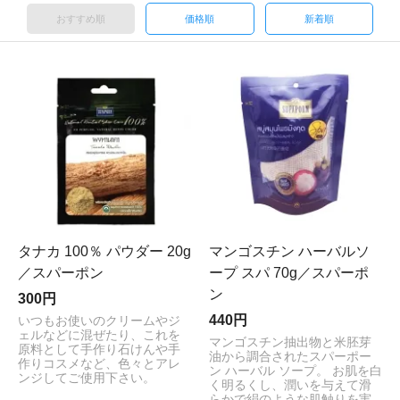
おすすめ順
価格順
新着順
タナカ 100％ パウダー 20g
マンゴスチン ハーバルソ
／スパーポン
ープ スパ 70g／スパーポ
ン
300円
440円
いつもお使いのクリームやジ
ェルなどに混ぜたり、これを
マンゴスチン抽出物と米胚芽
原料として手作り石けんや手
油から調合されたスパーポー
作りコスメなど、色々とアレ
ン ハーバル ソープ。 お肌を白
ンジしてご使用下さい。
く明るくし、潤いを与えて滑
らかで絹のような肌触りを実