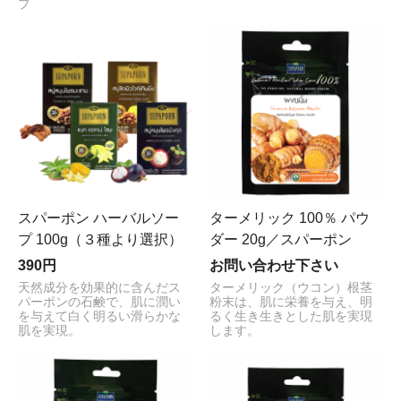
プ
スパーポン ハーバルソー
ターメリック 100％ パウ
プ 100g（３種より選択）
ダー 20g／スパーポン
390円
お問い合わせ下さい
天然成分を効果的に含んだス
ターメリック（ウコン）根茎
パーポンの石鹸で、肌に潤い
粉末は、肌に栄養を与え、明
を与えて白く明るい滑らかな
るく生き生きとした肌を実現
肌を実現。
します。