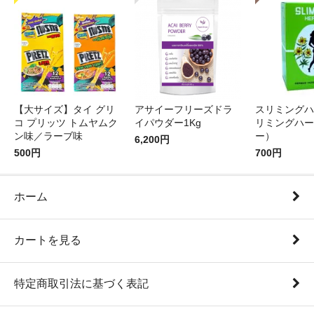
【大サイズ】タイ グリ
アサイーフリーズドラ
スリミングハ
コ プリッツ トムヤムク
イパウダー1Kg
リミングハー
ン味／ラーブ味
ー）
6,200円
500円
700円
ホーム
カートを見る
特定商取引法に基づく表記