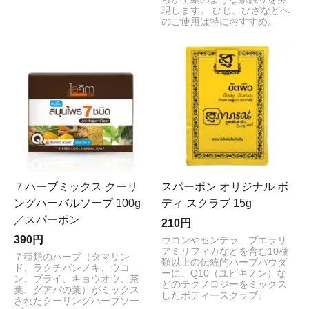
現します。 ひじ、ひざなどへ
のご使用は特におすすめ。
７ハーブミックス クーリ
スパーポン オリジナル ボ
ングハーバルソープ 100g
ディ スクラブ 15g
／スパーポン
210円
390円
ウコンやセンテラ、プエラリ
アミリフィカなどを含む10種
７種類のハーブ（タマリン
類以上の伝統的ハーブパウダ
ド、ラクチパンノキ、ウコ
ーに、Q10（ユビキノン）な
ン、プライ、キョウオウ、茶
どのテクノロジーをミックス
葉、グアバの葉）がミックス
したボディースクラブ。
されたクーリングハーブソー