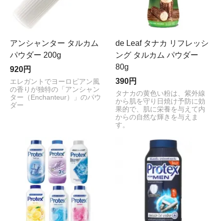
アンシャンター タルカム
de Leaf タナカ リフレッシ
パウダー 200g
ング タルカム パウダー
80g
920円
390円
エレガントでヨーロピアン風
の香りが独特の「アンシャン
タナカの黄色い粉は、紫外線
ター（Enchanteur）」のパウ
から肌を守り日焼け予防に効
ダー
果的で、肌に栄養を与えて内
からの自然な輝きを与えま
す。