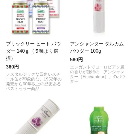
プリックリー ヒート パウ
アンシャンター タルカム
ダー 140ｇ（５種より選
パウダー 100g
択）
580円
360円
エレガントでヨーロピアン風
の香りが独特の「アンシャン
ノスタルジックな四角いスチ
ター（Enchanteur）」のパウ
ール缶が印象的な、1952年の
ダー
発売から60年以上の歴史ある
ベストセラー商品