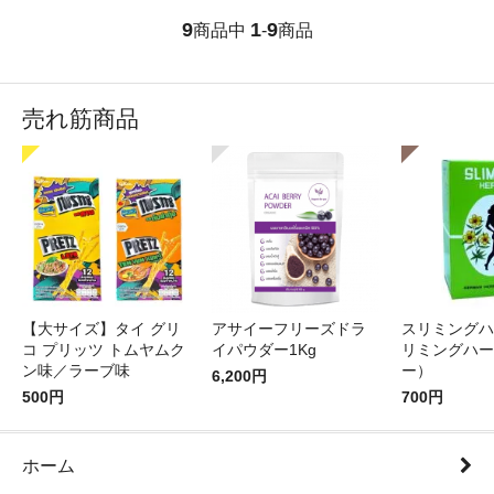
9
1
9
商品中
-
商品
売れ筋商品
【大サイズ】タイ グリ
アサイーフリーズドラ
スリミングハ
コ プリッツ トムヤムク
イパウダー1Kg
リミングハー
ン味／ラーブ味
ー）
6,200円
500円
700円
ホーム